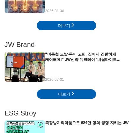
2026-01-30
더보기
JW Brand
“여름철 모발·두피 고민, 집에서 간편하게
케어해요!” JW신약 듀크레이 ‘네옵타이드
엑스퍼트’ 뷰티클래스 현장
2026-07-31
더보기
ESG Stroy
퇴장방지의약품으로 684만 명의 생명 지키는 JW