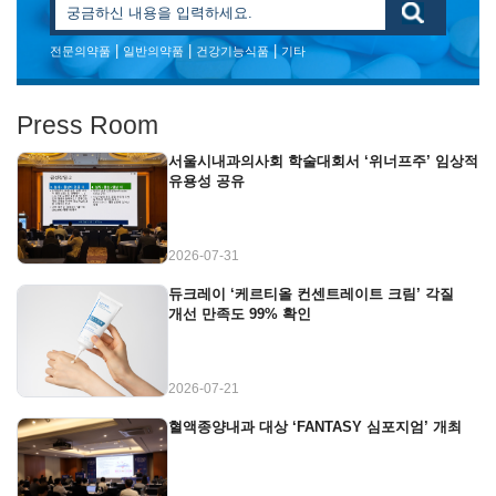
|
|
|
전문의약품
일반의약품
건강기능식품
기타
Press Room
서울시내과의사회 학술대회서 ‘위너프주’ 임상적
유용성 공유
2026-07-31
듀크레이 ‘케르티올 컨센트레이트 크림’ 각질
개선 만족도 99% 확인
2026-07-21
혈액종양내과 대상 ‘FANTASY 심포지엄’ 개최