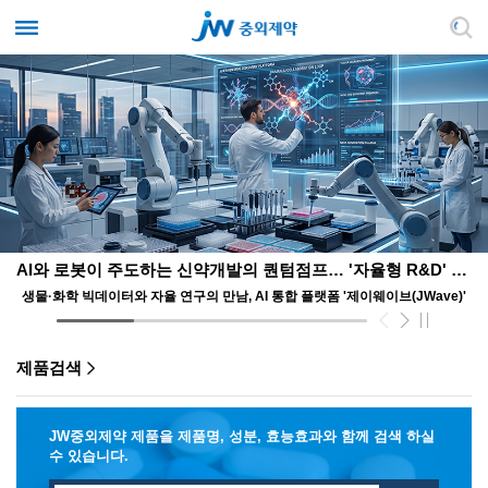
AI와 로봇이 주도하는 신약개발의 퀀텀점프… '자율형 R&D' 앞장서는 JW
생물·화학 빅데이터와 자율 연구의 만남, AI 통합 플랫폼 '제이웨이브(JWave)'
제품검색
JW중외제약 제품을 제품명, 성분, 효능효과와 함께 검색 하실
수 있습니다.