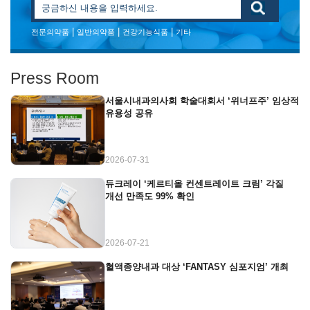
|
|
|
전문의약품
일반의약품
건강기능식품
기타
Press Room
서울시내과의사회 학술대회서 ‘위너프주’ 임상적
유용성 공유
2026-07-31
듀크레이 ‘케르티올 컨센트레이트 크림’ 각질
개선 만족도 99% 확인
2026-07-21
혈액종양내과 대상 ‘FANTASY 심포지엄’ 개최