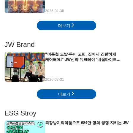
2026-01-30
더보기
JW Brand
“여름철 모발·두피 고민, 집에서 간편하게
케어해요!” JW신약 듀크레이 ‘네옵타이드
엑스퍼트’ 뷰티클래스 현장
2026-07-31
더보기
ESG Stroy
퇴장방지의약품으로 684만 명의 생명 지키는 JW