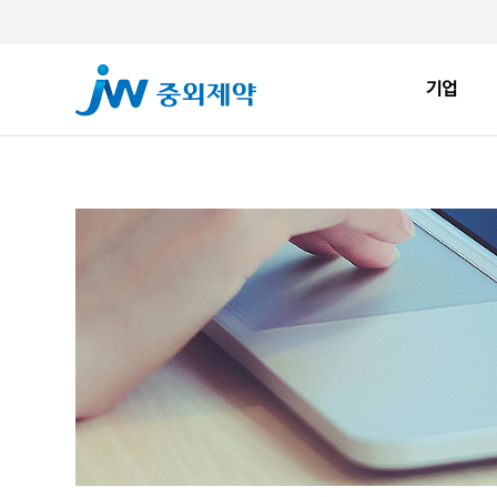
기업
기업
ESG
JW Sto
인사말
환경적 지속가능성
JW Now
회사소개
사회적 지속가능성
Health&
창업정신
지배구조
JW Brand
생산시설
ESG New
JW Promise
JW WAY
연혁