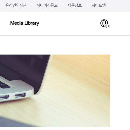
온라인역사관
사이버신문고
채용정보
사이트맵
Media Library
Media Library
PR·IR
사말
프레스룸
이미지
개
JW를 주목하다
영상
언문
알려드립니다
사례
재무정보
주가·공시
의하기
IR 신청
 신청
IR문의하기