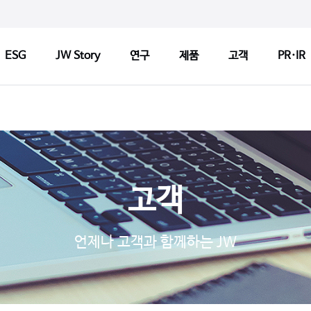
ESG
JW Story
연구
제품
고객
PR·IR
ry
연구
제품
고객
연구정책
제품검색
CCM 인
Tech
연구센터
판매약국 찾기
CCM 소
고객
기반기술
허가변경알림
CCM 선
s
파이프라인
자주 묻는 질문
제품개선
언제나 고객과 함께하는 JW
연구 네트워크
고객문의
1:1 문
지출보고