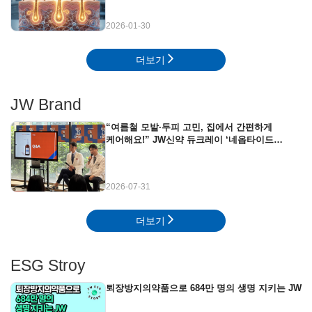
2026-01-30
더보기
JW Brand
“여름철 모발·두피 고민, 집에서 간편하게
케어해요!” JW신약 듀크레이 ‘네옵타이드
엑스퍼트’ 뷰티클래스 현장
2026-07-31
더보기
ESG Stroy
퇴장방지의약품으로 684만 명의 생명 지키는 JW