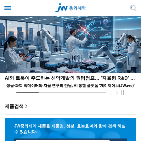
AI와 로봇이 주도하는 신약개발의 퀀텀점프… '자율형 R&D' 앞장서는 JW
생물·화학 빅데이터와 자율 연구의 만남, AI 통합 플랫폼 '제이웨이브(JWave)'
제품검색
JW중외제약 제품을 제품명, 성분, 효능효과와 함께 검색 하실
수 있습니다.