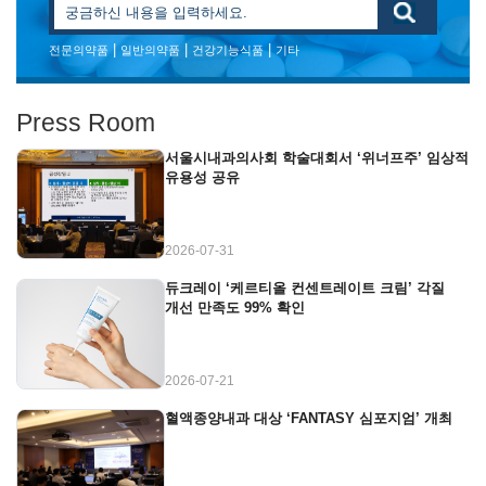
|
|
|
전문의약품
일반의약품
건강기능식품
기타
Press Room
서울시내과의사회 학술대회서 ‘위너프주’ 임상적
유용성 공유
2026-07-31
듀크레이 ‘케르티올 컨센트레이트 크림’ 각질
개선 만족도 99% 확인
2026-07-21
혈액종양내과 대상 ‘FANTASY 심포지엄’ 개최