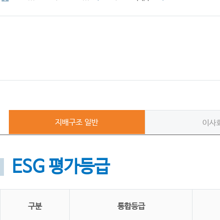
지배구조 일반
이사
ESG 평가등급
구분
통합등급