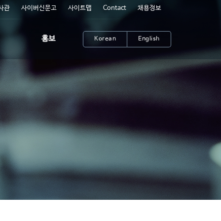
사관
사이버신문고
사이트맵
Contact
채용정보
홍보
Korean
English
프레스룸
JW 미디어 채널
공공기여시설
rt
기