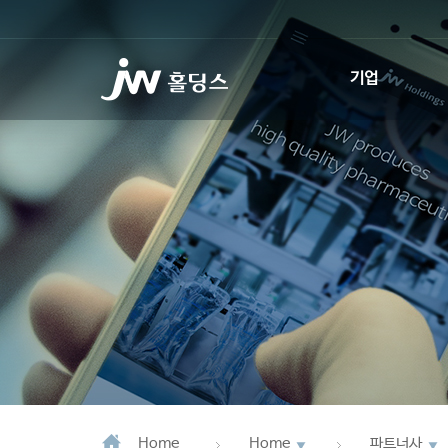
기업
인사말
회사소개
사업회사 소개
JW Promise
JW WAY
연혁
CI소개
Home
Home
파트너사