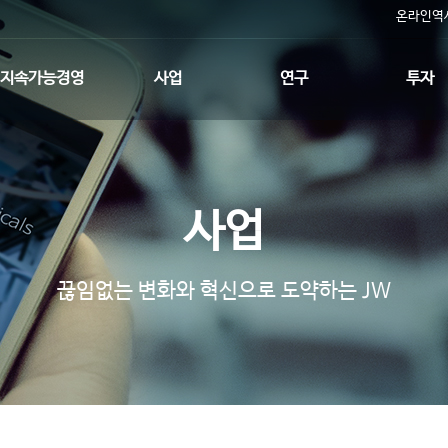
온라인역
지속가능경영
사업
연구
투자
환경적 지속가능성
수출품목
연구정책
재무정보
재무상태표
사회적 지속가능성
수출국가
기반기술
손익계산서
사업
지배구조
생산시설
파이프라인
IR 센터
ESG News
파트너사
연구 네트워크
공시정보
끊임없는 변화와 혁신으로 도약하는 JW
IR 게시판
Annual Repo
IR 문의하